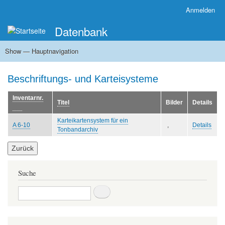
Direkt
Anmelden
Benutzermenü
zum
Datenbank
Inhalt
Show — Hauptnavigation
Hauptnavigation
Startseite
Zu den Sammlungen
Systematik
Hersteller
Inhalt und Ausrichtung der Sammlung
Museale Ausstellungen
Beschriftungs- und Karteisysteme
Inventarnr.
Titel
Bilder
Details
Absteigend
sortieren
Karteikartensystem für ein
A 6-10
,
Details
Tonbandarchiv
Zurück
Suche
Suche