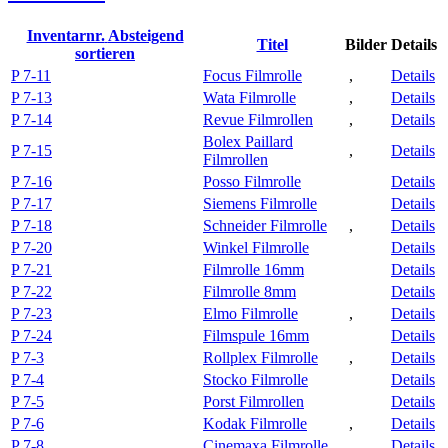
Inventarnr.
Absteigend
Titel
Bilder
Details
sortieren
P 7-11
Focus Filmrolle
,
Details
P 7-13
Wata Filmrolle
,
Details
P 7-14
Revue Filmrollen
,
Details
Bolex Paillard
P 7-15
,
Details
Filmrollen
P 7-16
Posso Filmrolle
Details
P 7-17
Siemens Filmrolle
Details
P 7-18
Schneider Filmrolle
,
Details
P 7-20
Winkel Filmrolle
Details
P 7-21
Filmrolle 16mm
Details
P 7-22
Filmrolle 8mm
Details
P 7-23
Elmo Filmrolle
,
Details
P 7-24
Filmspule 16mm
Details
P 7-3
Rollplex Filmrolle
,
Details
P 7-4
Stocko Filmrolle
Details
P 7-5
Porst Filmrollen
Details
P 7-6
Kodak Filmrolle
,
Details
P 7-8
Cinemaxa Filmrolle
,
Details