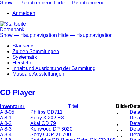
Direkt
Show — Benutzermenü
Hide — Benutzermenü
zum
Benutzermenü
Anmelden
Inhalt
Datenbank
Show — Hauptnavigation
Hide — Hauptnavigation
Hauptnavigation
Startseite
Zu den Sammlungen
Systematik
Hersteller
Inhalt und Ausrichtung der Sammlung
Museale Ausstellungen
CD Player
Absteigend
Titel
Bilder
Deta
Inventarnr.
sortieren
A 8-05
Philips CD711
,
Deta
A 8-1
Sony X 202 ES
Deta
A 8-2
Akai CD 79
,
Deta
A 8-3
Kenwood DP 3020
,
,
Deta
A 8-4
Sony CDP-XE700
,
,
Deta