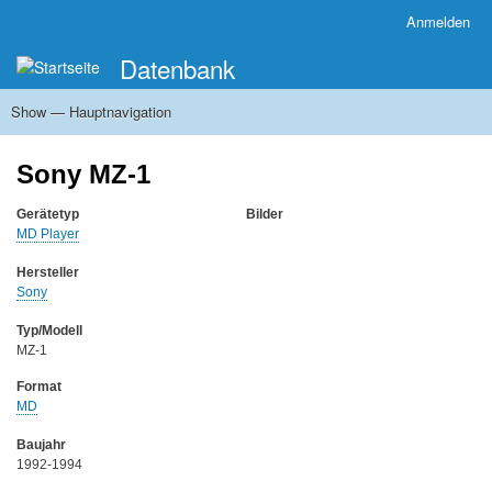
Direkt
Anmelden
Benutzermenü
zum
Datenbank
Inhalt
Show — Hauptnavigation
Hauptnavigation
Startseite
Zu den Sammlungen
Systematik
Hersteller
Inhalt und Ausrichtung der Sammlung
Museale Ausstellungen
Sony MZ-1
Gerätetyp
Bilder
MD Player
Hersteller
Sony
Typ/Modell
MZ-1
Format
MD
Baujahr
1992-1994