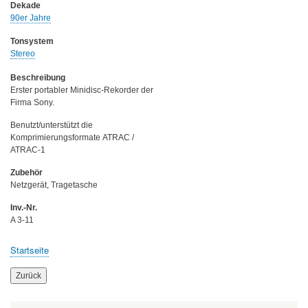
Dekade
90er Jahre
Tonsystem
Stereo
Beschreibung
Erster portabler Minidisc-Rekorder der
Firma Sony.
Benutzt/unterstützt die
Komprimierungsformate ATRAC /
ATRAC-1
Zubehör
Netzgerät, Tragetasche
Inv.-Nr.
A 3-11
Startseite
Breadcrumb
Zurück