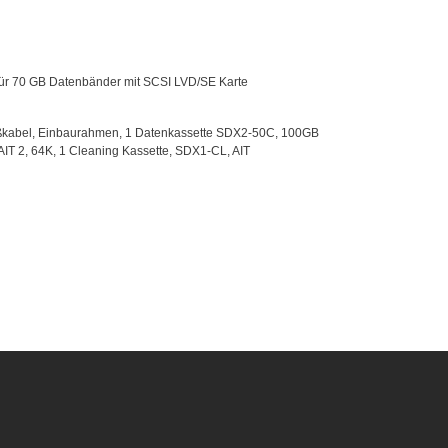
ür 70 GB Datenbänder mit SCSI LVD/SE Karte
ußkabel, Einbaurahmen, 1 Datenkassette SDX2-50C, 100GB
AIT 2, 64K, 1 Cleaning Kassette, SDX1-CL, AIT
mb