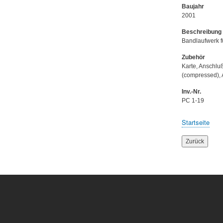
Baujahr
2001
Beschreibung
Bandlaufwerk f
Zubehör
Karte, Anschl
(compressed), 
Inv.-Nr.
PC 1-19
Startseite
Breadcru
Zurück