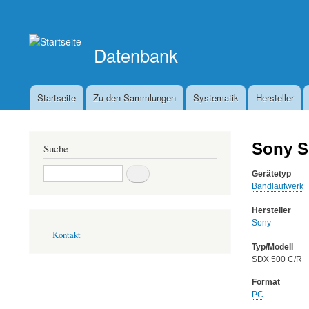
Benutzermenü
Datenbank
Startseite
Zu den Sammlungen
Systematik
Hersteller
Hauptnavigation
Sony S
Suche
Suche
Gerätetyp
Bandlaufwerk
Hersteller
Sony
Fußbereichsmenü
Kontakt
Typ/Modell
SDX 500 C/R
Format
PC