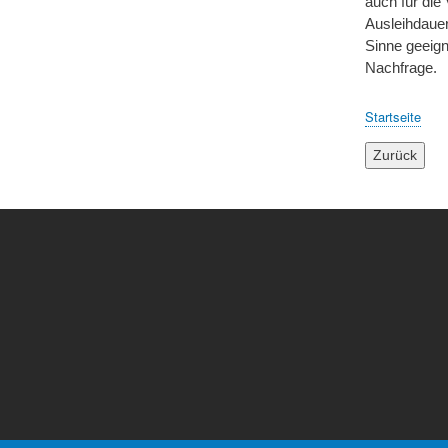
auch für die
Ausleihdauer
Sinne geeign
Nachfrage.
Startseite
Breadcru
Zurück