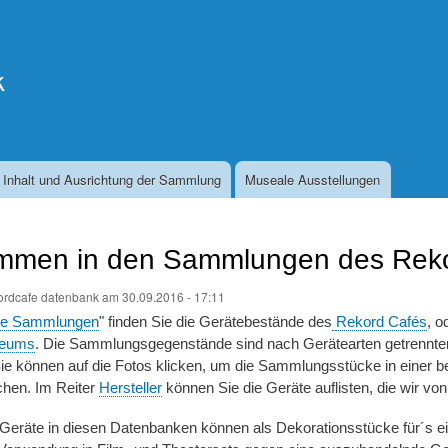
Direkt
zum
Inhalt
k
Inhalt und Ausrichtung der Sammlung
Museale Ausstellungen
ommen in den Sammlungen des Rek
ordcafe datenbank
am
30.09.2016 - 17:11
ie Sammlungen
" finden Sie die Gerätebestände des
Rekord Cafés
, o
eums
. Die Sammlungsgegenstände sind nach Gerätearten getrennten
 Sie können auf die Fotos klicken, um die Sammlungsstücke in einer
chen. Im Reiter
Hersteller
können Sie die Geräte auflisten, die wir vo
Geräte in diesen Datenbanken können als Dekorationsstücke für´s e