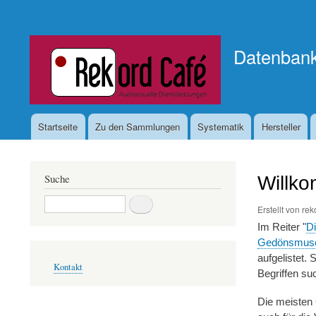
Benutzermenü
Datenban
Startseite
Zu den Sammlungen
Systematik
Hersteller
Hauptnavigation
Suche
Willk
Suche
Erstellt von
rek
Im Reiter "
D
Gedönsmus
Fußbereichsmenü
aufgelistet.
Kontakt
Begriffen su
Die meisten 