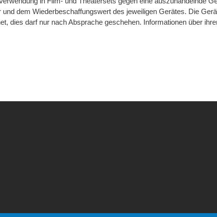
 Verwendung in Film- und Theatersets gegen eine auszuhandelnde Geb
 und dem Wiederbeschaffungswert des jeweiligen Gerätes. Die Geräte 
et, dies darf nur nach Absprache geschehen. Informationen über ihre
mb