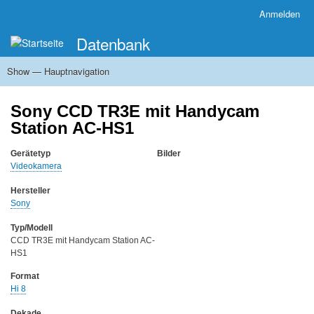
Direkt
Anmelden
Benutzermenü
zum
Datenbank
Inhalt
Show — Hauptnavigation
Hauptnavigation
Startseite
Zu den Sammlungen
Systematik
Hersteller
Inhalt und Ausrichtung der Sammlung
Museale Ausstellungen
Sony CCD TR3E mit Handycam
Station AC-HS1
Gerätetyp
Bilder
Videokamera
Hersteller
Sony
Typ/Modell
CCD TR3E mit Handycam Station AC-
HS1
Format
Hi 8
Dekade