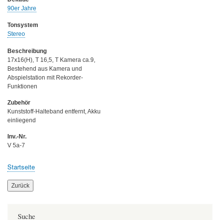
90er Jahre
Tonsystem
Stereo
Beschreibung
17x16(H), T 16,5, T Kamera ca.9,
Bestehend aus Kamera und
Abspielstation mit Rekorder-
Funktionen
Zubehör
Kunststoff-Halteband entfernt, Akku
einliegend
Inv.-Nr.
V 5a-7
Startseite
Breadcrumb
Zurück
Suche