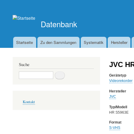
Benutzermenü
Datenbank
Startseite
Zu den Sammlungen
Systematik
Hersteller
Hauptnavigation
JVC HR
Suche
Suche
Gerätetyp
Videorekorder
Hersteller
JVC
Fußbereichsmenü
Kontakt
Typ/Modell
HR S5963E
Format
S-VHS