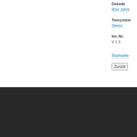
Dekade
90er Jahre
Tonsystem
Stereo
Inv.-Nr.
V 1-3
Startseite
Breadcru
Zurück