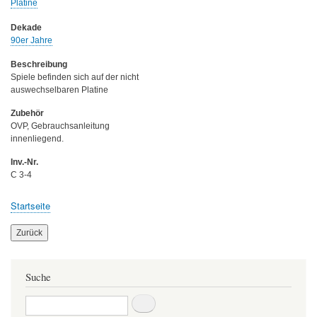
Platine
Dekade
90er Jahre
Beschreibung
Spiele befinden sich auf der nicht
auswechselbaren Platine
Zubehör
OVP, Gebrauchsanleitung
innenliegend.
Inv.-Nr.
C 3-4
Startseite
Breadcrumb
Zurück
Suche
Suche