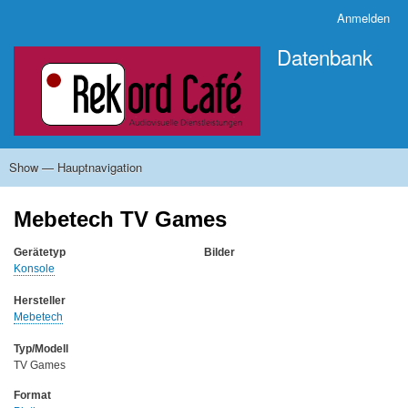
Direkt
Anmelden
Benutzermenü
zum
Datenbank
Inhalt
Show — Hauptnavigation
Hauptnavigation
Startseite
Zu den Sammlungen
Systematik
Hersteller
Inhalt und Ausrichtung der Sammlung
Museale Ausstellungen
Mebetech TV Games
Gerätetyp
Bilder
Konsole
Hersteller
Mebetech
Typ/Modell
TV Games
Format